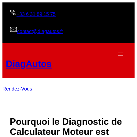
Skip
to
+33 6 31 89 15 75
content
contact@diagautos.fr
DiagAutos
Rendez-Vous
Pourquoi le Diagnostic de
Calculateur Moteur est